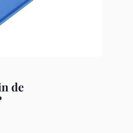
in de
?