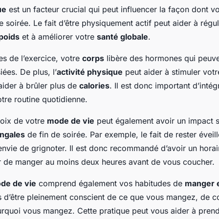
ue
est un facteur crucial qui peut influencer la façon dont 
e soirée. Le fait d’être physiquement actif peut aider à régu
poids
et à améliorer votre
santé globale
.
es de l’exercice, votre
corps
libère des hormones qui peuve
iées. De plus, l’
activité physique
peut aider à stimuler vot
aider à brûler plus de
calories
. Il est donc important d’intégr
tre routine quotidienne.
hoix de votre
mode de vie
peut également avoir un impact sig
ingales
de fin de soirée. Par exemple, le fait de rester éveill
nvie de grignoter. Il est donc recommandé d’avoir un hora
ter de manger au moins deux heures avant de vous coucher.
de de vie
comprend également vos habitudes de
manger 
us d’être pleinement conscient de ce que vous mangez, de
rquoi vous mangez. Cette pratique peut vous aider à prend