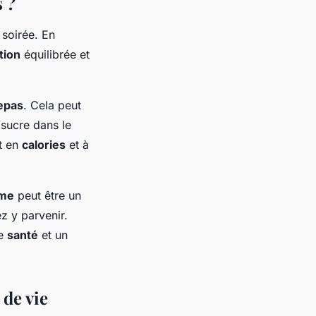
 ?
 soirée. En
tion
équilibrée et
epas
. Cela peut
 sucre dans le
rt en
calories
et à
ime
peut être un
z y parvenir.
re
santé
et un
 de vie