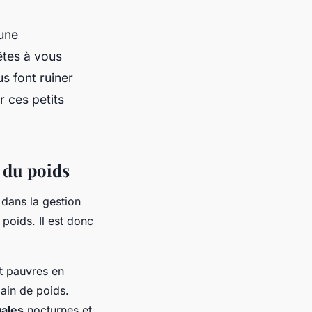
une
êtes à vous
s font ruiner
 ces petits
n du poids
 dans la gestion
poids. Il est donc
t pauvres en
ain de poids.
gales
nocturnes et