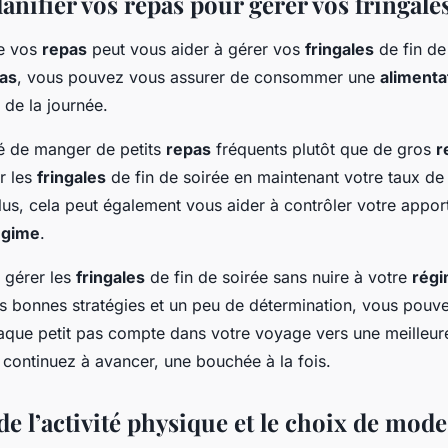
nifier vos repas pour gérer vos fringales
de vos
repas
peut vous aider à gérer vos
fringales
de fin de
as
, vous pouvez vous assurer de consommer une
alimenta
 de la journée.
é de manger de petits
repas
fréquents plutôt que de gros
r
r les
fringales
de fin de soirée en maintenant votre taux de
lus, cela peut également vous aider à contrôler votre appo
égime
.
 gérer les
fringales
de fin de soirée sans nuire à votre
rég
es bonnes stratégies et un peu de détermination, vous pouve
haque petit pas compte dans votre voyage vers une meilleu
 continuez à avancer, une bouchée à la fois.
de l’activité physique et le choix de mode