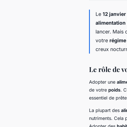
Le
12 janvie
alimentation
lancer. Mais
votre
régime
creux nocturn
Le rôle de v
Adopter une
alim
de votre
poids
. C
essentiel de prêt
La plupart des
al
nutriments. Cela 
Adopter des
habi