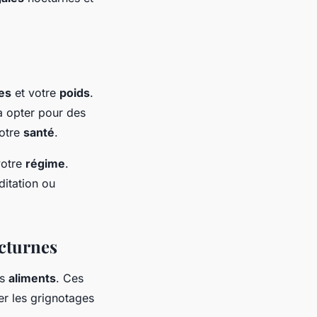
es
et votre
poids
.
à opter pour des
votre
santé
.
votre
régime
.
ditation ou
octurnes
ns
aliments
. Ces
er les grignotages