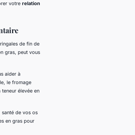
orer votre
relation
ntaire
ringales de fin de
en gras, peut vous
us aider à
le, le fromage
a teneur élevée en
a santé de vos os
les en gras pour