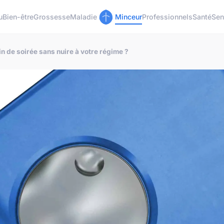
u
Bien-être
Grossesse
Maladie
Minceur
Professionnels
Santé
Sen
n de soirée sans nuire à votre régime ?