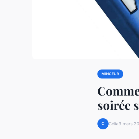
MINCEUR
Comment
soirée 
C
Célia
3 mars 2