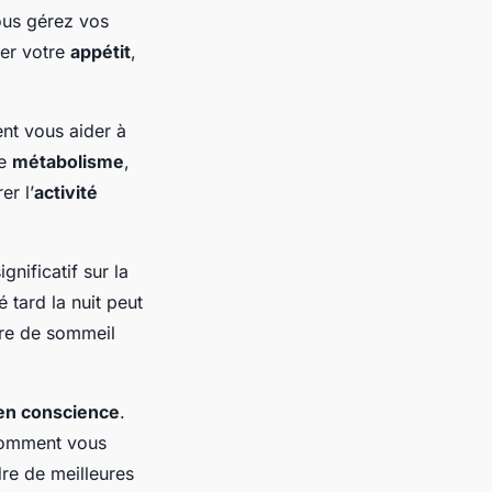
vous gérez vos
ler votre
appétit
,
nt vous aider à
re
métabolisme
,
er l’
activité
nificatif sur la
é tard la nuit peut
ire de sommeil
en conscience
.
 comment vous
re de meilleures