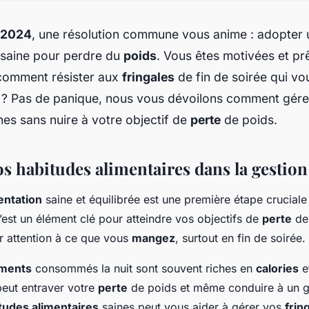
r 2024
, une résolution commune vous anime : adopter 
saine pour perdre du
poids
. Vous êtes motivées et pr
 comment résister aux
fringales
de fin de soirée qui vou
? Pas de panique, nous vous dévoilons comment gérer
es sans nuire à votre objectif de
perte
de poids.
os habitudes alimentaires dans la gestio
entation
saine et équilibrée est une première étape cruciale
’est un élément clé pour atteindre vos objectifs de
perte
de 
er attention à ce que vous
mangez
, surtout en fin de soirée.
iments
consommés la nuit sont souvent riches en
calories
e
peut entraver votre
perte
de poids et même conduire à un g
tudes alimentaires
saines peut vous aider à gérer vos
frin