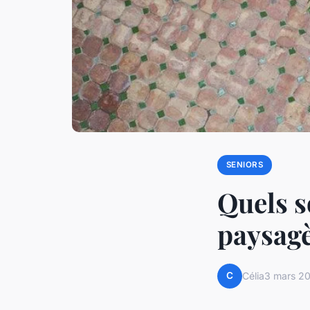
SENIORS
Quels s
paysagè
C
Célia
3 mars 2