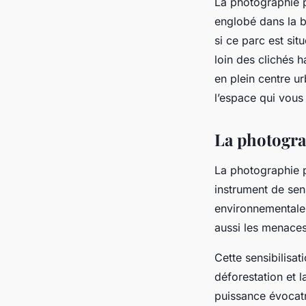
La photographie p
englobé dans la br
si ce parc est sit
loin des clichés h
en plein centre u
l’espace qui vous
La photogra
La photographie p
instrument de sen
environnementale,
aussi les menaces
Cette sensibilisat
déforestation et l
puissance évocatr