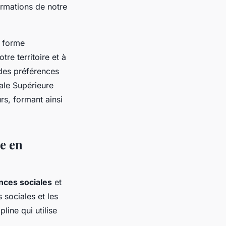
formations de notre
e forme
re territoire et à
des préférences
ale Supérieure
rs, formant ainsi
e en
nces sociales
et
 sociales et les
pline qui utilise