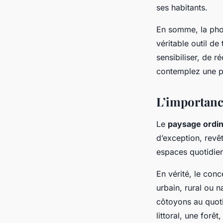
ses habitants.
En somme, la phot
véritable outil de
sensibiliser, de r
contemplez une ph
L’importanc
Le
paysage ordin
d’exception, revêt
espaces quotidien
En vérité, le con
urbain, rural ou 
côtoyons au quoti
littoral, une forê