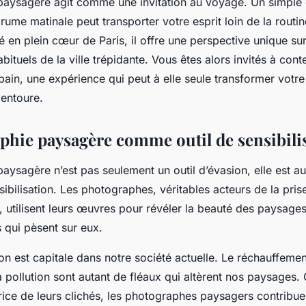
aysagère agit comme une invitation au voyage. Un simple 
ume matinale peut transporter votre esprit loin de la routin
ué en plein cœur de Paris, il offre une perspective unique sur
abituels de la ville trépidante. Vous êtes alors invités à con
rbain, une expérience qui peut à elle seule transformer votr
 entoure.
phie paysagère comme outil de sensibili
aysagère n’est pas seulement un outil d’évasion, elle est au
sibilisation. Les photographes, véritables acteurs de la pri
 utilisent leurs œuvres pour révéler la beauté des paysages
 qui pèsent sur eux.
ion est capitale dans notre société actuelle. Le réchauffemen
a pollution sont autant de fléaux qui altèrent nos paysages. 
ice de leurs clichés, les photographes paysagers contribuent