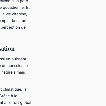
cliché d’un parc
e quotidienne. Et
 la vie citadine,
templer la nature
e perception de
sation
ssi un puissant
se de conscience
 naturels mais
t climatique, la
Grâce à la
 à l’effort global