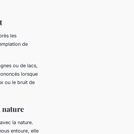
t
près les
emplation de
agnes ou de lacs,
 prononcés lorsque
x ou le bruit de
a nature
avec la nature.
nous entoure, elle