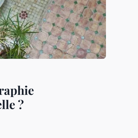
graphie
lle ?