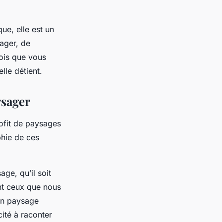
ue, elle est un
yager, de
fois que vous
le détient.
ysager
ofit de paysages
phie de ces
ge, qu’il soit
ont ceux que nous
un paysage
cité à raconter