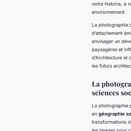
notre histoire, à 
environnement.
La photographie d
d’attachement émot
envisager un dév
paysagères et inf
d’Architecture et
les futurs archit
La photogra
sciences soc
La photographie p
en
géographie so
transformations du
les images pour 