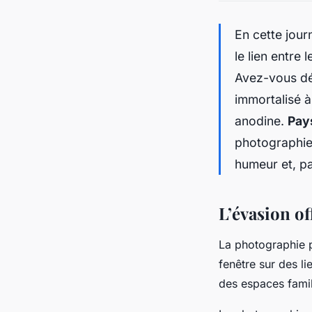
En cette jour
le lien entre
Avez-vous déj
immortalisé à
anodine.
Pay
photographie 
humeur et, pa
L’évasion of
La photographie p
fenêtre sur des l
des espaces famil