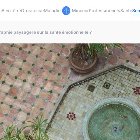
u
Bien-être
Grossesse
Maladie
Minceur
Professionnels
Santé
Sen
graphie paysagère sur la santé émotionnelle ?