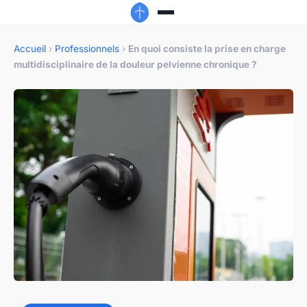
Accueil
›
Professionnels
›
En quoi consiste la prise en charge
multidisciplinaire de la douleur pelvienne chronique ?